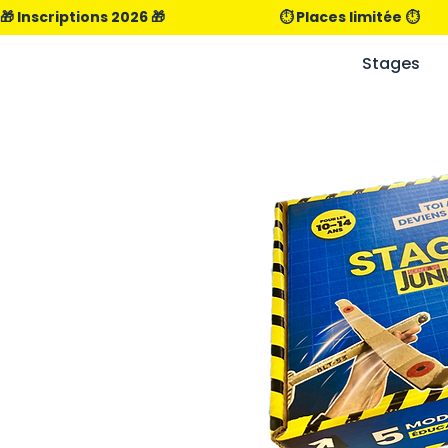
🎁 Inscriptions 2026 🎁                                      ⏱️ Places limitée ⏱️                
Stages