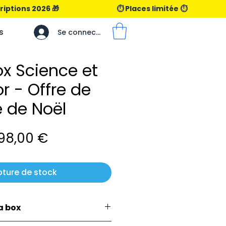
s
Se connecter
x Science et
or - Offre de
 de Noël
rix
Prix
98,00 €
original
promotionnel
pture de stock
a box