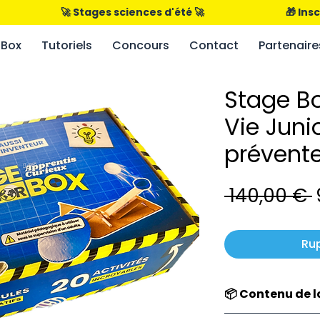
                      🚀 Stages sciences d'été 🚀                                      
Box
Tutoriels
Concours
Contact
Partenaire
Stage Bo
Vie Juni
prévente
P
 140,00 € 
Ru
📦 Contenu de l