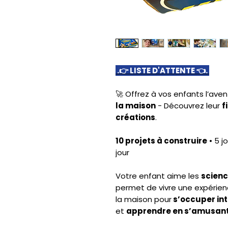
.👉 LISTE D'ATTENTE 👈.
🚀 Offrez à vos enfants l’ave
la maison
- Découvrez leur
f
créations
.
10 projets à construire
• 5 j
jour
Votre enfant aime les
scien
permet de vivre une expérien
la maison pour
s’occuper in
et
apprendre en s’amusant