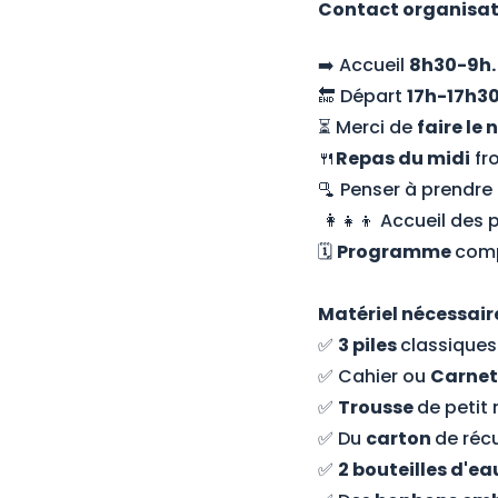
Contact organisate
➡️ Accueil
8h30-9h.
🔚 Départ
17h-17h30
⏳ Merci de
faire le
🍴
Repas du midi
fr
🫗 Penser à prendre
👩‍👧‍👦 Accueil des
🗓️
Programme
comp
Matériel nécessair
✅
3 piles
classiques
✅ Cahier ou
Carnet
✅
Trousse
de petit 
✅ Du
carton
de réc
✅
2 bouteilles d'e