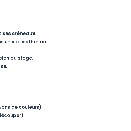
 ces créneaux.
s un sac isotherme.
usion du stage.
ise.
ayons de couleurs).
 découper).