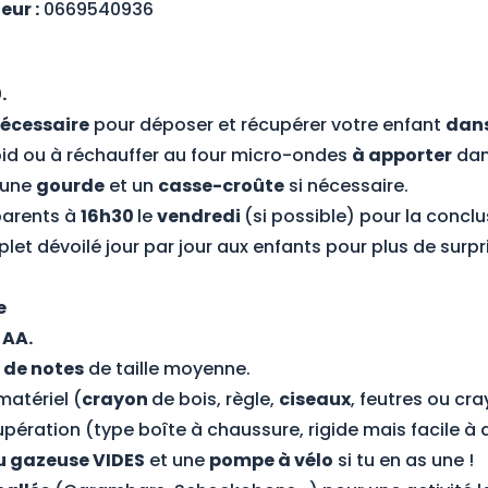
ur :
0669540936
.
 nécessaire
pour déposer et récupérer votre enfant
dans
oid ou à réchauffer au four micro-ondes
à apporter
dan
 une
gourde
et un
casse-croûte
si nécessaire.
 parents à
16h30
le
vendredi
(si possible) pour la concl
let dévoilé jour par jour aux enfants pour plus de surpr
e
AA.
 de notes
de taille moyenne.
matériel (
crayon
de bois, règle,
ciseaux
, feutres ou cr
upération (type boîte à chaussure, rigide mais facile à
au gazeuse VIDES
et une
pompe à vélo
si tu en as une !