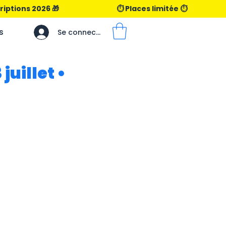
s
Se connecter
juillet •