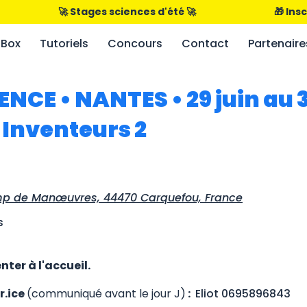
                      🚀 Stages sciences d'été 🚀                                      
Box
Tutoriels
Concours
Contact
Partenaire
NCE • NANTES • 29 juin au 3 
 Inventeurs 2
p de Manœuvres, 44470 Carquefou, France
s
nter à l'accueil.
r.ice
(communiqué avant le jour J)
:
Eliot 0695896843