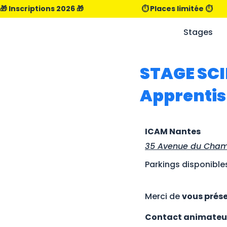
🎁 Inscriptions 2026 🎁                                      ⏱️ Places limitée ⏱️                
Stages
STAGE SCIE
Apprentis
ICAM Nantes
35 Avenue du Cham
Parkings disponible
Merci de
vous prése
Contact animateu