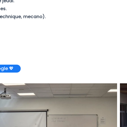
 jeudi.
es.
 technique, mecano).
gle 💖