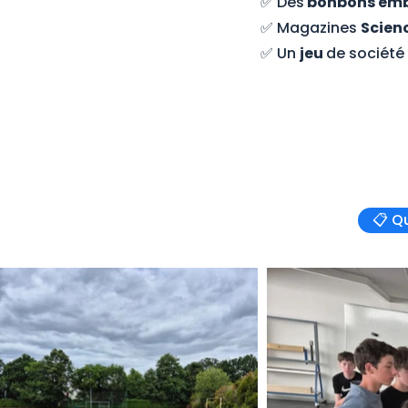
✅ Des
bonbons emb
✅ Magazines
Scienc
✅ Un
jeu
de société
📋 Q