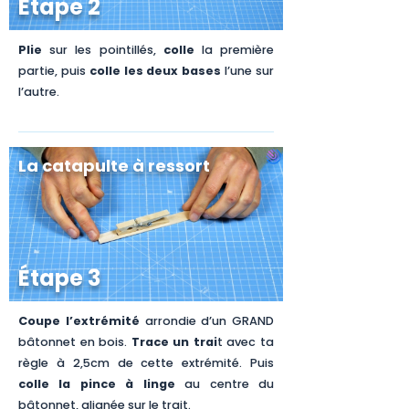
Étape 2
Plie
sur les pointillés,
colle
la première
partie, puis
colle les deux bases
l’une sur
l’autre.
La catapulte à ressort
Étape 3
Coupe l’extrémité
arrondie d’un GRAND
bâtonnet en bois.
Trace un trai
t avec ta
règle à 2,5cm de cette extrémité. Puis
colle la pince à linge
au centre du
bâtonnet, alignée sur le trait.