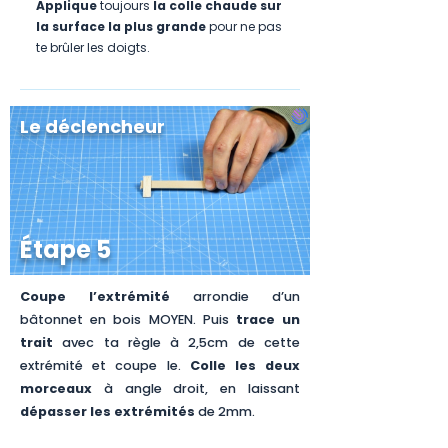
Applique
toujours
la colle chaude sur
la surface la plus grande
pour ne pas
te brûler les doigts.
Le déclencheur
Étape 5
Coupe l’extrémité
arrondie d’un
bâtonnet en bois MOYEN. Puis
trace un
trait
avec ta règle à 2,5cm de cette
extrémité et coupe le.
Colle les deux
morceaux
à angle droit, en laissant
dépasser les extrémités
de 2mm.