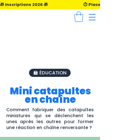
🎁 Inscriptions 2026 🎁                                      ⏱️ Places limitée ⏱️                    
🏫 ÉDUCATION
Mini catapultes
en chaîne
Comment fabriquer des catapultes
miniatures qui se déclenchent les
unes après les autres pour former
une réaction en chaîne renversante ?