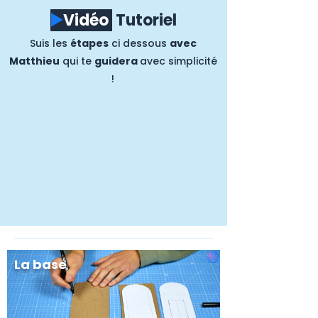
▶️
Vidéo
Tutoriel
Suis les
étapes
ci dessous
avec
Matthieu
qui te
guidera
avec simplicité
!
La base