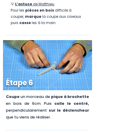
💡
L’astuce
de Matthieu
Pour les
pièces en bois
difficile à
couper,
marque
la coupe aux ciseaux
puis
casse
les à la main.
Étape 6
Coupe
un morceau de
pique à brochette
en bois de 6cm. Puis
colle le centré,
perpendiculairement
sur le déclencheur
que tu viens de réaliser.