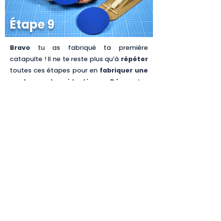
Étape 9
Bravo
tu as fabriqué ta première
catapulte ! Il ne te reste plus qu’à
répéter
toutes ces étapes pour en
fabriquer une
ou deux autres identiques
.
Décore
tes
catapultes comme tu le souhaites, tu peux
les
peindre
ou bien
dessiner
dessus…
ACCÈS PREMIUM
STAGE