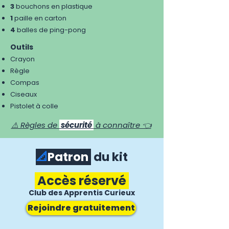
3
bouchons en plastique
1
paille en carton
4
balles de ping-pong
Outils
Crayon
Règle
Compas
Ciseaux
Pistolet à colle
⚠️ Règles de
sécurité
à connaître 👈
📐
Patron
du kit
Accès réservé
Club des Apprentis Curieux
Rejoindre gratuitement